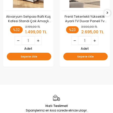
Akvaryum Sehpası Raflı Kuş
Frenli Tekerlekli Yükseklik
Kafesi Standı Çok Amaçlı
Ayarlı TV Duvar Paneli Tv
Metal Ayaklı Dekoratif Raf
Standı Konsol Hareketli
2.199,00 TL
3.500,00 TL
%32
%23
Televizyon Ünitesi
1.499,00 TL
2.695,00 TL
Adet
Adet
Sepete Ekle
Sepete Ekle
Hızlı Teslimat
Siparişleriniz en kısa sürede elinize ulaşır.