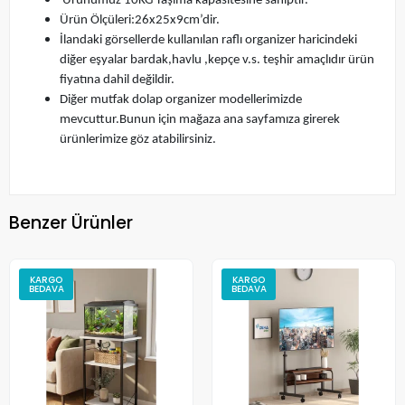
Ürünümüz 10KG Taşıma kapasitesine sahiptir.
Ürün Ölçüleri:26x25x9cm’dir.
İlandaki görsellerde kullanılan raflı organizer haricindeki
diğer eşyalar bardak,havlu ,kepçe v.s. teşhir amaçlıdır ürün
fiyatına dahil değildir.
Diğer mutfak dolap organizer modellerimizde
mevcuttur.Bunun için mağaza ana sayfamıza girerek
ürünlerimize göz atabilirsiniz.
Benzer Ürünler
KARGO
KARGO
BEDAVA
BEDAVA