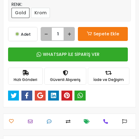
RENK:
Gold
Krom
Sepete Ekle
Adet
WHATSAPP İLE SİPARİŞ VER
Hızlı Gönderi
Güvenli Alışveriş
İade ve Değişim