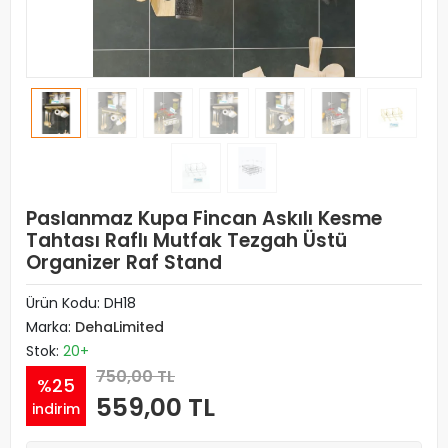
Paslanmaz Kupa Fincan Askılı Kesme
Tahtası Raflı Mutfak Tezgah Üstü
Organizer Raf Stand
Ürün Kodu:
DH18
Marka:
DehaLimited
Stok:
20+
750,00 TL
%25
559,00 TL
indirim