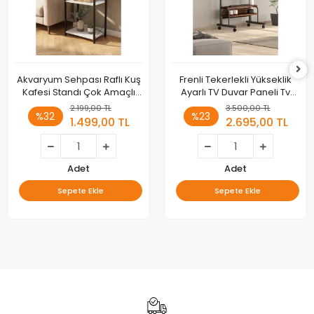
Akvaryum Sehpası Raflı Kuş
Frenli Tekerlekli Yükseklik
Kafesi Standı Çok Amaçlı
Ayarlı TV Duvar Paneli Tv
Metal Ayaklı Dekoratif Raf
Standı Konsol Hareketli
2.199,00 TL
3.500,00 TL
%32
%23
Televizyon Ünitesi
1.499,00 TL
2.695,00 TL
Adet
Adet
Sepete Ekle
Sepete Ekle