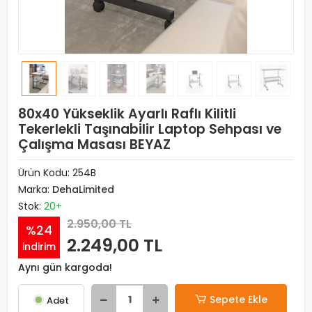
80x40 Yükseklik Ayarlı Raflı Kilitli
Tekerlekli Taşınabilir Laptop Sehpası ve
Çalışma Masası BEYAZ
Ürün Kodu:
254B
Marka:
DehaLimited
Stok:
20+
2.950,00 TL
%24
2.249,00 TL
indirim
Aynı gün kargoda!
Sepete Ekle
Adet